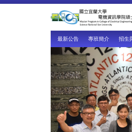
跳
到
主
要
內
容
最新公告
專班簡介
招生
區