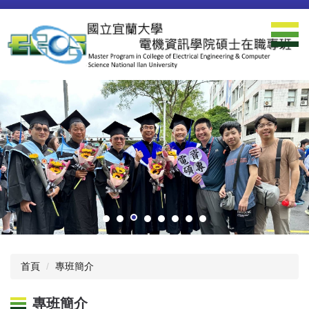
跳
到
主
要
內
容
區
首頁
專班簡介
專班簡介