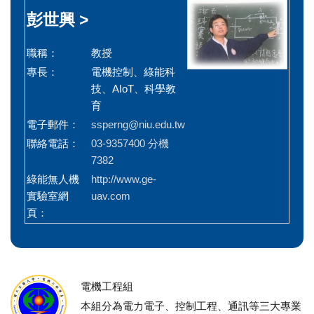
彭世興 >
職稱：
教授
專長：
電機控制、綠能科
技、AIoT、科學教
育
電子郵件：
ssperng@niu.edu.tw
聯絡電話：
03-9357400 分機
7382
綠能無人機
http://www.ge-
實驗室網
uav.com
頁：
電機工程組
本組分為
電力電子
、
控制工程
、
通訊
等三大專業