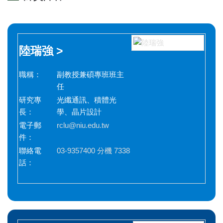
陸瑞強 >
職稱：
副教授兼碩專班班主
任
研究專
光纖通訊、積體光
長：
學、晶片設計
電子郵
rclu@niu.edu.tw
件：
聯絡電
03-9357400 分機 7338
話：