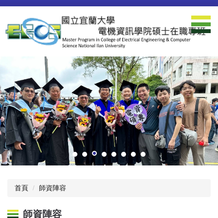
跳
到
主
要
內
容
區
首頁
師資陣容
師資陣容