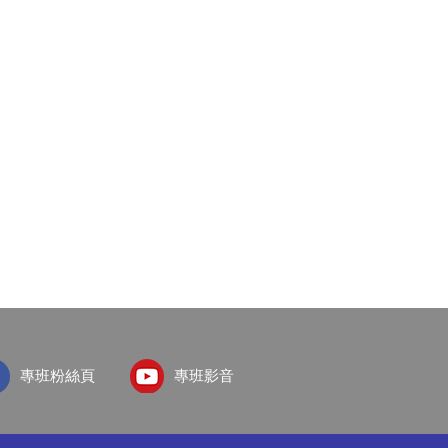
專班粉絲頁
專班影音