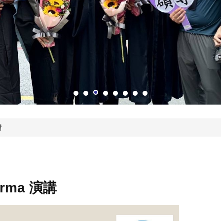
講
rma 演講