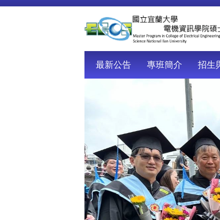
跳
到
主
要
內
容
最新公告
專班簡介
招生
區