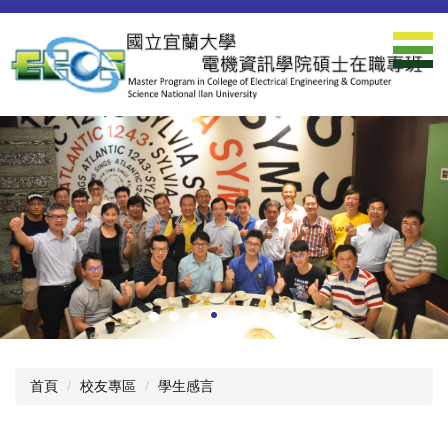
跳
到
主
要
內
容
區
首頁
校友專區
學生感言