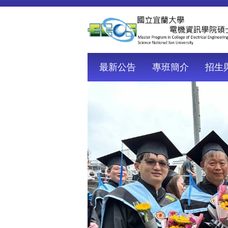
跳
到
主
要
內
容
最新公告
專班簡介
招生
區